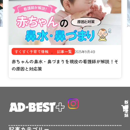
,
すくすく子育て情報
記事一覧
2025年9月4日
赤ちゃんの鼻水・鼻づまりを現役の看護師が解説！そ
の原因と対応策
新
ロ
規
グ
登
イ
録
ン
記事カテゴリー